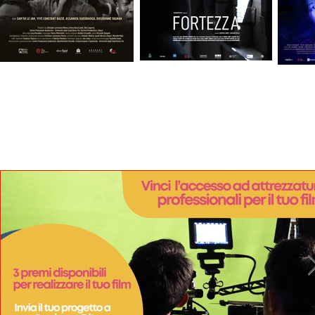
Fortezza
Il paese delle persone integre (Land of Upright People)
White Flowers
Fortezza
NEWS