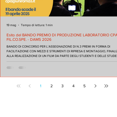
19 mag
Tempo di lettura: 1 min
Esito del BANDO PREMIO DI PRODUZIONE LABORATORIO CP
FIL.CO.SPE. - DAMS 2026
BANDO DI CONCORSO PER L’ASSEGNAZIONE DI N.3 PREMI IN FORMA DI
FACILITAZIONE CON MEZZI E STRUMENTI DI RIPRESA E MONTAGGIO, FINAL
ALLA REALIZZAZIONE DI UN FILM DA PARTE DEGLI STUDENTI E DELLE STUD
DEI CORSI TRIENNALI E MAGISTRALI DELL’AREA DIDATTICA DAMS, DIPARTIM
FILOSOFIA, COMUNICAZIONE E SPETTACOLO, UNIVERSITÀ ROMA TRE. ELENCO DEI
CANDIDATI E GRADUATORIA FINALE: 1 Vincenzo Chiappetta La noce 70 - vincitore 2
Simone Pileggi Pizzingrillo 62 - vincitore
1
2
3
4
5
Laboratorio Centro Produzione Audiovisivi - Dipartimento