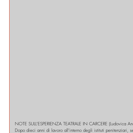
NOTE SULL’ESPERIENZA TEATRALE IN CARCERE (Ludovica And
Dopo dieci anni di lavoro all’interno degli istituti penitenziari, s