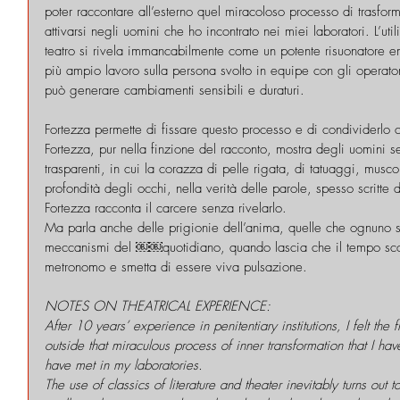
poter raccontare all’esterno quel miracoloso processo di trasfor
attivarsi negli uomini che ho incontrato nei miei laboratori. L’utili
teatro si rivela immancabilmente come un potente risuonatore emot
più ampio lavoro sulla persona svolto in equipe con gli operator
può generare cambiamenti sensibili e duraturi.
Fortezza permette di fissare questo processo e di condividerlo c
Fortezza, pur nella finzione del racconto, mostra degli uomini 
trasparenti, in cui la corazza di pelle rigata, di tatuaggi, muscoli
profondità degli occhi, nella verità delle parole, spesso scritte d
Fortezza racconta il carcere senza rivelarlo.
Ma parla anche delle prigionie dell’anima, quelle che ognuno si
meccanismi del ￼￼quotidiano, quando lascia che il tempo scor
metronomo e smetta di essere viva pulsazione.
NOTES ON THEATRICAL EXPERIENCE:
After 10 years’ experience in penitentiary institutions, I felt the f
outside that miraculous process of inner transformation that I hav
have met in my laboratories.
The use of classics of literature and theater inevitably turns out