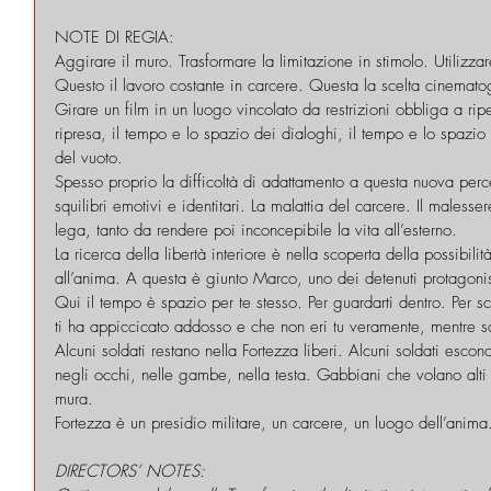
NOTE DI REGIA:
Aggirare il muro. Trasformare la limitazione in stimolo. Utilizzar
Questo il lavoro costante in carcere. Questa la scelta cinemato
Girare un film in un luogo vincolato da restrizioni obbliga a rip
ripresa, il tempo e lo spazio dei dialoghi, il tempo e lo spazio 
del vuoto.
Spesso proprio la difficoltà di adattamento a questa nuova perce
squilibri emotivi e identitari. La malattia del carcere. Il male
lega, tanto da rendere poi inconcepibile la vita all’esterno.
La ricerca della libertà interiore è nella scoperta della possibil
all’anima. A questa è giunto Marco, uno dei detenuti protagonis
Qui il tempo è spazio per te stesso. Per guardarti dentro. Per sc
ti ha appiccicato addosso e che non eri tu veramente, mentre sc
Alcuni soldati restano nella Fortezza liberi. Alcuni soldati escon
negli occhi, nelle gambe, nella testa. Gabbiani che volano alti 
mura.
Fortezza è un presidio militare, un carcere, un luogo dell’anima
DIRECTORS’ NOTES: