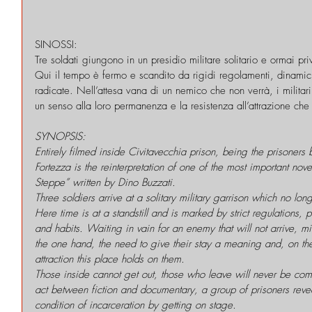
SINOSSI:
Tre soldati giungono in un presidio militare solitario e ormai pr
Qui il tempo è fermo e scandito da rigidi regolamenti, dinamich
radicate. Nell’attesa vana di un nemico che non verrà, i militar
un senso alla loro permanenza e la resistenza all’attrazione che
SYNOPSIS:
Entirely filmed inside Civitavecchia prison, being the prisoners 
Fortezza is the reinterpretation of one of the most important nove
Steppe” written by Dino Buzzati.
Three soldiers arrive at a solitary military garrison which no lon
Here time is at a standstill and is marked by strict regulations
and habits. Waiting in vain for an enemy that will not arrive, mi
the one hand, the need to give their stay a meaning and, on the 
attraction this place holds on them.
Those inside cannot get out, those who leave will never be com
act between fiction and documentary, a group of prisoners revea
condition of incarceration by getting on stage.