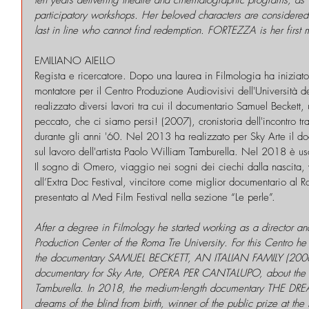
participatory workshops. Her beloved characters are considered 
last in line who cannot find redemption. FORTEZZA is her first 
EMILIANO AIELLO
Regista e ricercatore. Dopo una laurea in Filmologia ha iniziat
montatore per il Centro Produzione Audiovisivi dell'Università d
realizzato diversi lavori tra cui il documentario Samuel Beckett
peccato, che ci siamo persi! (2007), cronistoria dell'incontro tr
durante gli anni '60. Nel 2013 ha realizzato per Sky Arte il 
sul lavoro dell'artista Paolo William Tamburella. Nel 2018 è u
Il sogno di Omero, viaggio nei sogni dei ciechi dalla nascita, 
all’Extra Doc Festival, vincitore come miglior documentario al 
presentato al Med Film Festival nella sezione “Le perle”.
After a degree in Filmology he started working as a director and
Production Center of the Roma Tre University. For this Centro h
the documentary SAMUEL BECKETT, AN ITALIAN FAMILY (2006)
documentary for Sky Arte, OPERA PER CANTALUPO, about the wo
Tamburella. In 2018, the medium-length documentary THE DR
dreams of the blind from birth, winner of the public prize at the 