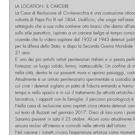
LA LOCATION: IL CARCERE
La Casa di Reclusione di Civitavecchia è una costruzione ottoce
volontà di Papa Pio IX nel 1864. L’edificio, che sorge nell’area 
rettangolo che a sua volta contiene otto bracci che danno all’a
sullo stile panottico, ispirato a un carcere belga al tempo consi
vicende che lo videro ospitare dal 1932 al 1943 detenuti politi
per la difesa dello Stato, e dopo la Seconda Guerra Mondiale “gi
21 anni.
E' uno dei più antichi istituti penitenziari italiani e si presta per
Fortezza: un luogo solido, fermo, inattaccabile. Un confine di 
nella città, dentro le cui possenti mura si aprono passaggi, cor
Attualmente è un istituto penitenziario sperimentale a custodia at
cui cioè i detenuti siglano un patto di fiducia entrando e han
tempo e nello spazio e in cui il trattamento (le attività artistich
lavorativa, i rapporti con le famiglie, il percorso psicologico) 
Nella casa di reclusione sono ospitati circa ottanta detenuti con
sul testo di Buzzati nel gennaio 2017. Dieci di loro sono i prota
Saranno presenti in sala il 25 ottobre. Alcuni sono attualmente libe
ancora reclusi all’interno e coinvolti nelle attività dell’istituto.
Nel carcere i ristretti vivono l'esperienza artistica come moment