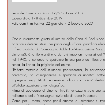
Festa del Cinema di Roma 17/27 ottobre 2019
Laceno d'oro 1/8 dicembre 2019
Rotterdam Film Festival 22 gennaio / 2 febbraio 2020
Opera interamente girata all’interno della Casa di Reclusione 
co-autori i detenuti stessi nei panni degli ufficiali-guardiani ide
Il film, prodotto da Compagnia Addentro/Associazione Sangu
Uniroma3, è la rilettura di uno dei più importanti romanzi del ‘9
nel 1940, e conduce lo spettatore in una profonda riflessione 
scelta, la libertà, la prigionia dell’anima.
“Perfetta metafora dell’istituzione penitenziaria, la narrazi
carceraria, tra rassegnazione e speranza di riscatto” sotto
impegnata negli Istituti Penitenziari italiani con attività destina
all’alfabetizzazione cinematografica.
Prima di approdare al cinema, infatti, Fortezza è stato uno sp
nell’ambito della IV rassegna nazionale di teatro in carcere.
Come per il teatro, anche per il cinema la limitazione si trasf